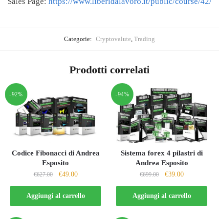
Sales Page:
https://www.liberidalavoro.it/public/course/42/
Categorie:
Cryptovalute
,
Trading
Prodotti correlati
-92%
-94%
Codice Fibonacci di Andrea
Sistema forex 4 pilastri di
Esposito
Andrea Esposito
Il
Il
Il
Il
€
49.00
€
39.00
€
627.00
€
699.00
prezzo
prezzo
prezzo
prezzo
originale
attuale
originale
attuale
Aggiungi al carrello
Aggiungi al carrello
era:
è:
era:
è:
€627.00.
€49.00.
€699.00.
€39.00.