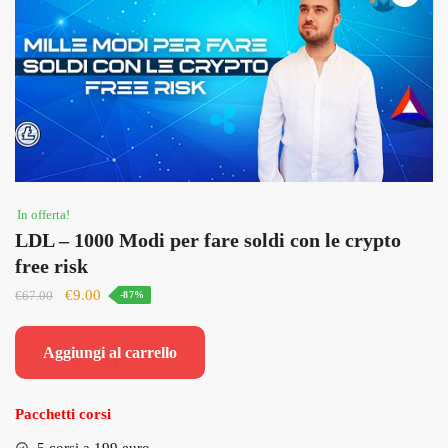
In offerta!
LDL – 1000 Modi per fare soldi con le crypto
free risk
Il
Il
€
9.00
€
67.00
-87%
prezzo
prezzo
originale
attuale
Aggiungi al carrello
era:
è:
€67.00.
€9.00.
Pacchetti corsi
5 corsi a 199 euro