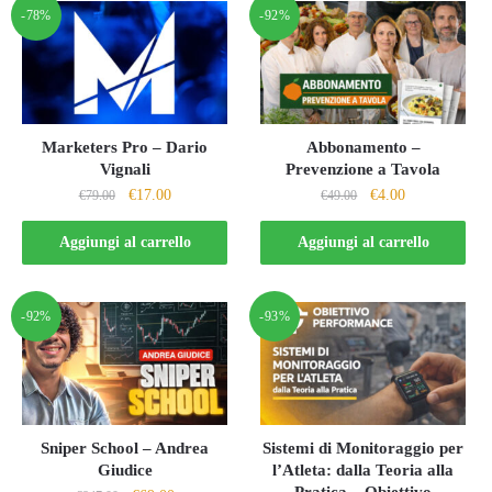
-78%
-92%
Marketers Pro – Dario
Abbonamento –
Vignali
Prevenzione a Tavola
Il
Il
Il
Il
€
17.00
€
4.00
€
79.00
€
49.00
prezzo
prezzo
prezzo
prezzo
originale
attuale
originale
attuale
Aggiungi al carrello
Aggiungi al carrello
era:
è:
era:
è:
€79.00.
€17.00.
€49.00.
€4.00.
-92%
-93%
Sniper School – Andrea
Sistemi di Monitoraggio per
Giudice
l’Atleta: dalla Teoria alla
Pratica – Obiettivo