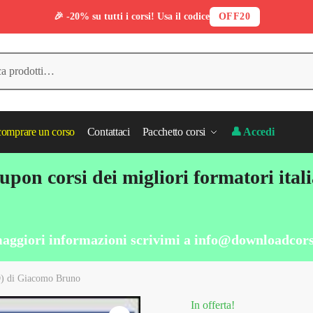
🎉 -20% su tutti i corsi! Usa il codice
OFF20
omprare un corso
Contattaci
Pacchetto corsi
👤 Accedi
pon corsi dei migliori formatori ital
aggiori informazioni scrivimi a
info@downloadcors
) di Giacomo Bruno
In offerta!