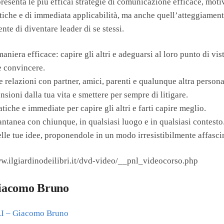
esenta le più efficai strategie di comunicazione efficace, moti
tiche e di immediata applicabilità, ma anche quell’atteggiament
ente di diventare leader di se stessi.
iera efficace: capire gli altri e adeguarsi al loro punto di vi
e convincere.
 relazioni con partner, amici, parenti e qualunque altra persona
sioni dalla tua vita e smettere per sempre di litigare.
tiche e immediate per capire gli altri e farti capire meglio.
tantanea con chiunque, in qualsiasi luogo e in qualsiasi contesto
elle tue idee, proponendole in un modo irresistibilmente affasci
ww.ilgiardinodeilibri.it/dvd-video/__pnl_videocorso.php
 Giacomo Bruno
AI – Giacomo Bruno