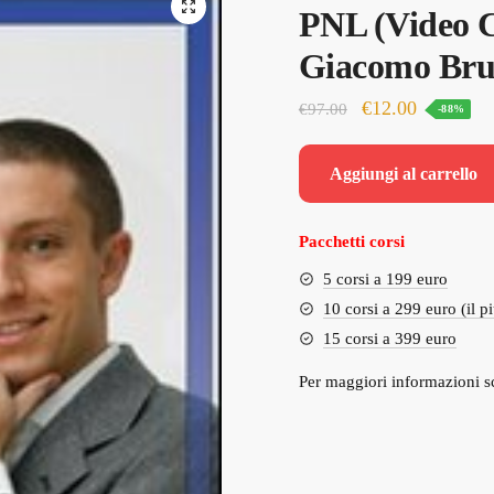
🔍
PNL (Video C
Giacomo Br
Il
Il
€
12.00
€
97.00
-88%
prezzo
prezzo
originale
attuale
Aggiungi al carrello
era:
è:
€97.00.
€12.00.
Pacchetti corsi
5 corsi a 199 euro
10 corsi a 299 euro (il p
15 corsi a 399 euro
Per maggiori informazioni s