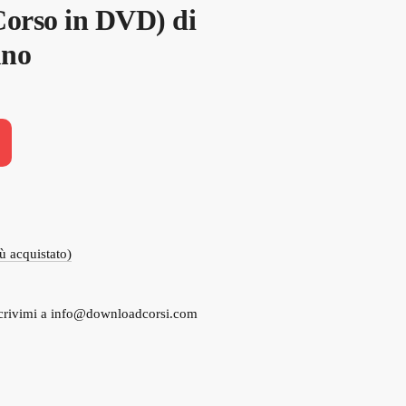
orso in DVD) di
uno
iù acquistato)
crivimi a
info@downloadcorsi.com