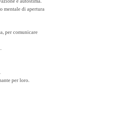
vazione e autostima.
o mentale di apertura
sta, per comunicare
.
.
nante per loro.