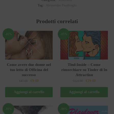
Tag:
Alessandro Parabiaghi
Prodotti correlati
-81%
-85%
Come avere due donne nel
Tind-Inside – Come
tuo letto di Officina del
rimorchiare su Tinder di In
successo
Attraction
Il
Il
Il
Il
€
9.00
€
19.00
€
47.00
€
124.00
prezzo
prezzo
prezzo
prezzo
originale
attuale
originale
attuale
Aggiungi al carrello
Aggiungi al carrello
era:
è:
era:
è:
€47.00.
€9.00.
€124.00.
€19.00.
-91%
-88%