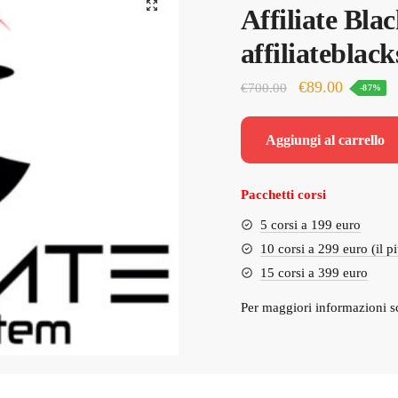
🔍
Affiliate Bla
affiliateblac
Il
Il
€
89.00
€
700.00
-87%
prezzo
prezzo
originale
attuale
Aggiungi al carrello
era:
è:
€700.00.
€89.00.
Pacchetti corsi
5 corsi a 199 euro
10 corsi a 299 euro (il p
15 corsi a 399 euro
Per maggiori informazioni s