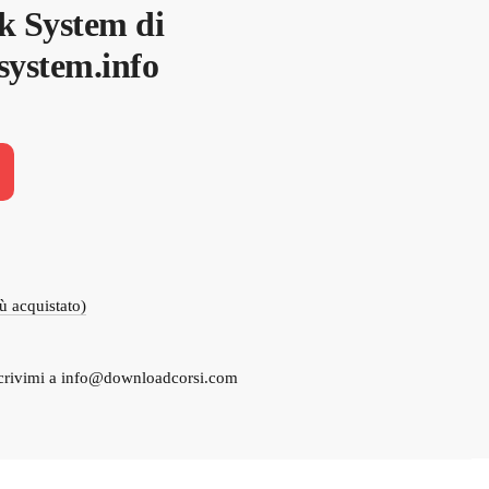
ck System di
ksystem.info
iù acquistato)
crivimi a
info@downloadcorsi.com