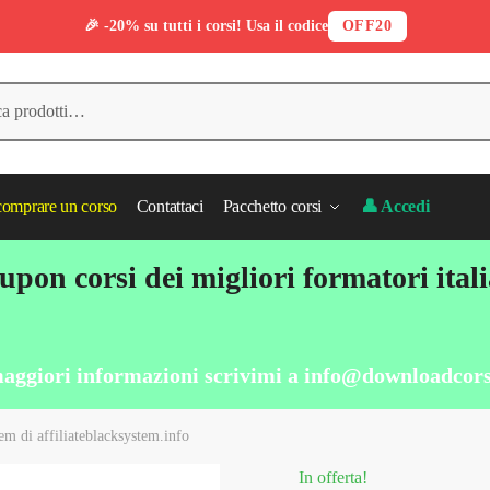
🎉 -20% su tutti i corsi! Usa il codice
OFF20
omprare un corso
Contattaci
Pacchetto corsi
👤 Accedi
pon corsi dei migliori formatori ital
aggiori informazioni scrivimi a
info@downloadcors
em di affiliateblacksystem.info
In offerta!