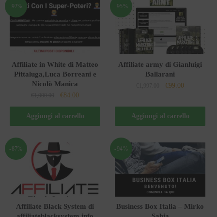
-92%
-95%
Affiliate in White di Matteo
Affiliate army di Gianluigi
Pittaluga,Luca Borreani e
Ballarani
Nicolò Manica
Il
Il
€
99.00
€
1,997.00
Il
Il
€
84.00
€
1,000.00
prezzo
prezzo
prezzo
prezzo
originale
attuale
originale
attuale
Aggiungi al carrello
Aggiungi al carrello
era:
è:
era:
è:
€1,997.00.
€99.00.
€1,000.00.
€84.00.
-87%
-94%
Affiliate Black System di
Business Box Italia – Mirko
affiliateblacksystem.info
Sabia