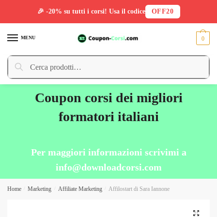
🎉 -20% su tutti i corsi! Usa il codice
OFF20
Skip
Skip
to
to
MENU
0
navigation
content
Cerca:
Cerca
Coupon corsi dei migliori
formatori italiani
Per maggiori informazioni scrivimi a
info@downloadcorsi.com
Home
/
Marketing
/
Affiliate Marketing
/
Affilostart di Sara Iannone
🔍