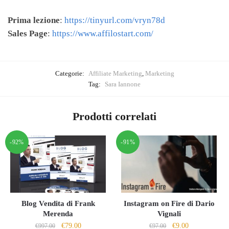
Prima lezione
:
https://tinyurl.com/vryn78d
Sales Page
:
https://www.affilostart.com/
Categorie:
Affiliate Marketing
,
Marketing
Tag:
Sara Iannone
Prodotti correlati
-92%
-91%
Blog Vendita di Frank
Instagram on Fire di Dario
Merenda
Vignali
Il
Il
Il
Il
€
79.00
€
9.00
€
997.00
€
97.00