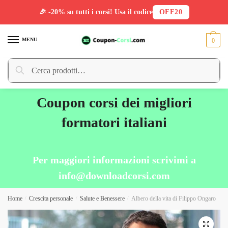
🎉 -20% su tutti i corsi! Usa il codice
OFF20
Skip
Skip
to
to
MENU
0
navigation
content
Cerca:
Cerca
Coupon corsi dei migliori
formatori italiani
Per maggiori informazioni scrivimi a
info@downloadcorsi.com
Home
/
Crescita personale
/
Salute e Benessere
/
Albero della vita di Filippo Ongaro
🔍