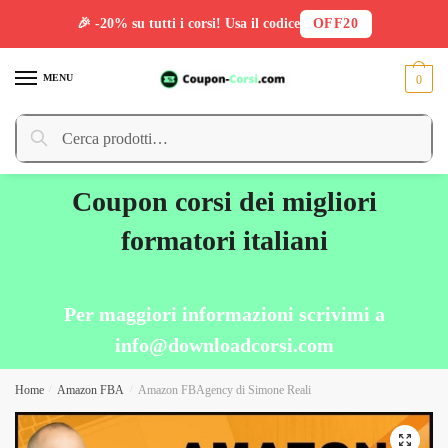
🎉 -20% su tutti i corsi! Usa il codice
OFF20
Skip
Skip
to
to
MENU
0
navigation
content
Cerca:
Cerca
Coupon corsi dei migliori
formatori italiani
Per maggiori informazioni scrivimi a
info@downloadcorsi.com
Home
/
Amazon FBA
/
Amazon FBAgency di Simone Reali
🔍