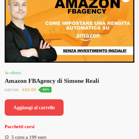
In offerta!
Amazon FBAgency di Simone Reali
Il
Il
€
69.00
€
497.00
-86%
prezzo
prezzo
originale
attuale
Aggiungi al carrello
era:
è:
€497.00.
€69.00.
Pacchetti corsi
5 corsi a 199 euro