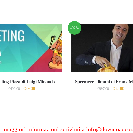
-92%
ting Pizza di Luigi Minaudo
Spremere i limoni di Frank 
Il
Il
Il
Il
€
29.00
€
82.00
€
499.00
€
997.00
prezzo
prezzo
prezzo
prezz
originale
attuale
originale
attua
era:
è:
era:
è:
€499.00.
€29.00.
€997.00.
€82.0
r maggiori informazioni scrivimi a
info@downloadcor