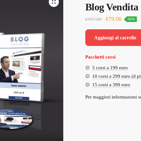
🔍
Blog Vendita
Il
Il
€
79.00
€
997.00
-92%
prezzo
prezzo
originale
attuale
Aggiungi al carrello
era:
è:
€997.00.
€79.00.
Pacchetti corsi
5 corsi a 199 euro
10 corsi a 299 euro (il p
15 corsi a 399 euro
Per maggiori informazioni s