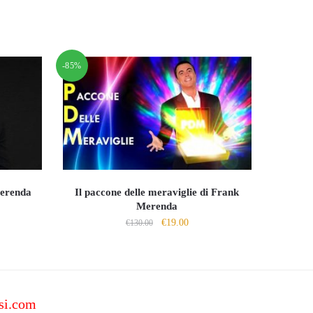
-85%
Merenda
Il paccone delle meraviglie di Frank
Merenda
Il
Il
€
19.00
o
€
130.00
prezzo
prezzo
le
originale
attuale
era:
è:
0.
€130.00.
€19.00.
si.com