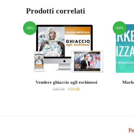
Prodotti correlati
-96%
-94%
Vendere ghiaccio agli eschimesi
Marke
Il
Il
€
19.00
€
497.00
prezzo
prezzo
originale
attuale
era:
è:
€497.00.
€19.00.
Pe