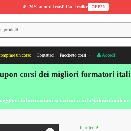
🎉 -20% su tutti i corsi! Usa il codice
OFF20
omprare un corso
Contattaci
Pacchetto corsi
👤 Accedi
pon corsi dei migliori formatori ital
aggiori informazioni scrivimi a
info@downloadcors
In offerta!