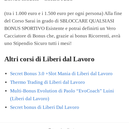
(tra i 1.000 euro e i 1.500 euro per ogni persona) Alla fine
del Corso Sarai in grado di SBLOCCARE QUALSIASI
BONUS SPORTIVO Esistente e potrai definirti un Vero
Cacciatore di Bonus che, grazie ai bonus Ricorrenti, avrà
uno Stipendio Sicuro tutti i mesi!
Altri corsi di Liberi dal Lavoro
Secret Bonus 3.0 +Slot Mania di Liberi dal Lavoro
Thermo Trading di Liberi dal Lavoro
Multi-Bonus Evolution di Paolo “EvoCoach” Luini
(Liberi dal Lavoro)
Secret bonus di Liberi Dal Lavoro