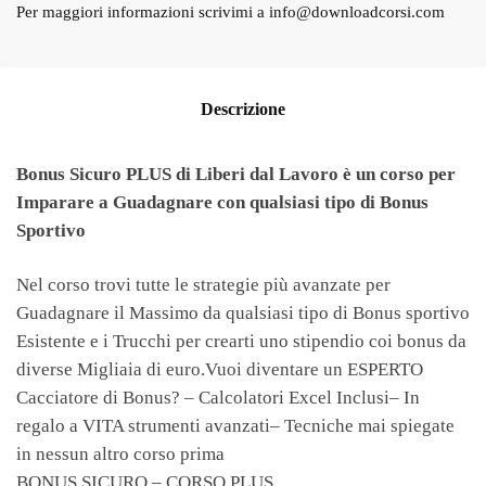
Per maggiori informazioni scrivimi a
info@downloadcorsi.com
Descrizione
Bonus Sicuro PLUS di Liberi dal Lavoro è un corso per
Imparare a Guadagnare con qualsiasi tipo di Bonus
Sportivo
Nel corso trovi tutte le strategie più avanzate per
Guadagnare il Massimo da qualsiasi tipo di Bonus sportivo
Esistente e i Trucchi per crearti uno stipendio coi bonus da
diverse Migliaia di euro.Vuoi diventare un ESPERTO
Cacciatore di Bonus? – Calcolatori Excel Inclusi– In
regalo a VITA strumenti avanzati– Tecniche mai spiegate
in nessun altro corso prima
BONUS SICURO – CORSO PLUS