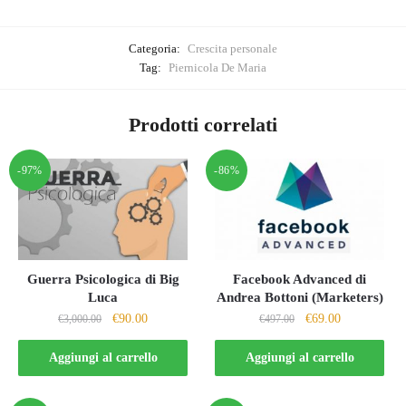
Categoria:
Crescita personale
Tag:
Piernicola De Maria
Prodotti correlati
-97%
-86%
Guerra Psicologica di Big
Facebook Advanced di
Luca
Andrea Bottoni (Marketers)
Il
Il
Il
Il
€
90.00
€
69.00
€
3,000.00
€
497.00
prezzo
prezzo
prezzo
prezzo
originale
attuale
originale
attuale
Aggiungi al carrello
Aggiungi al carrello
era:
è:
era:
è:
€3,000.00.
€90.00.
€497.00.
€69.00.