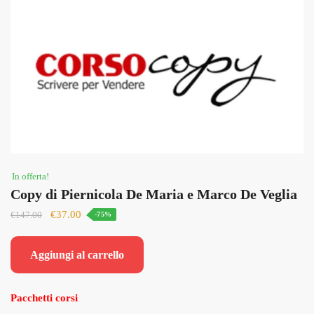
In offerta!
Copy di Piernicola De Maria e Marco De Veglia
Il
Il
€
37.00
€
147.00
-75%
prezzo
prezzo
originale
attuale
Aggiungi al carrello
era:
è:
€147.00.
€37.00.
Pacchetti corsi