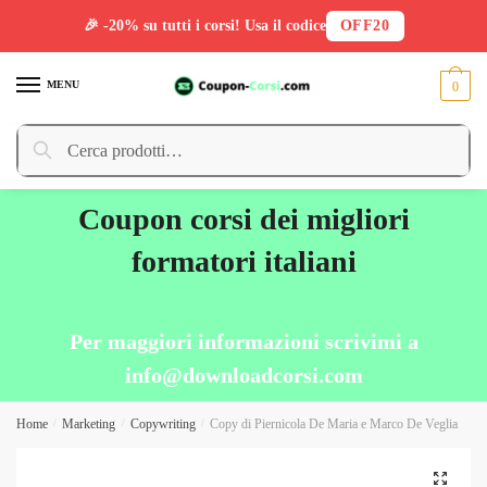
🎉 -20% su tutti i corsi! Usa il codice
OFF20
Skip
Skip
to
to
MENU
0
navigation
content
Cerca:
Cerca
Coupon corsi dei migliori
formatori italiani
Per maggiori informazioni scrivimi a
info@downloadcorsi.com
Home
/
Marketing
/
Copywriting
/
Copy di Piernicola De Maria e Marco De Veglia
🔍