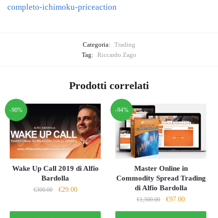
completo-ichimoku-priceaction
Categoria:
Trading
Tag:
Riccardo Zago
Prodotti correlati
-90%
-94%
Wake Up Call 2019 di Alfio
Master Online in
Bardolla
Commodity Spread Trading
di Alfio Bardolla
Il
Il
€
29.00
€
300.00
Il
Il
€
97.00
prezzo
prezzo
€
1,500.00
prezzo
prezzo
originale
attuale