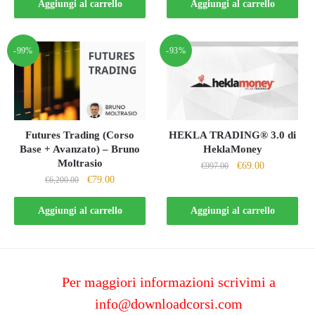
originale
attuale
Aggiungi al carrello
Aggiungi al carrello
era:
è:
era:
è:
€300.00.
€29.00.
€1,500.00.
€97.00.
-99%
-93%
Futures Trading (Corso
HEKLA TRADING® 3.0 di
Base + Avanzato) – Bruno
HeklaMoney
Moltrasio
Il
Il
€
69.00
€
997.00
Il
Il
€
79.00
€
6,200.00
prezzo
prezzo
prezzo
prezzo
originale
attuale
originale
attuale
Aggiungi al carrello
Aggiungi al carrello
era:
è:
era:
è:
€997.00.
€69.00.
€6,200.00.
€79.00.
Per maggiori informazioni scrivimi a
info@downloadcorsi.com