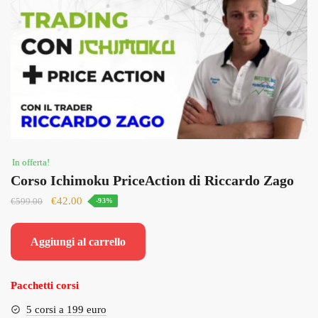
In offerta!
Corso Ichimoku PriceAction di Riccardo Zago
Il
Il
€
42.00
€
599.00
-93%
prezzo
prezzo
originale
attuale
Aggiungi al carrello
era:
è:
€599.00.
€42.00.
Pacchetti corsi
5 corsi a 199 euro