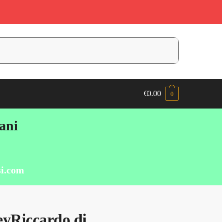
€
0.00
0
iani
i.com
yRiccardo di