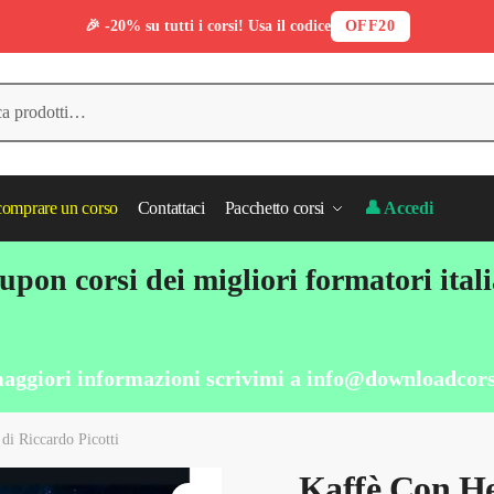
🎉 -20% su tutti i corsi! Usa il codice
OFF20
omprare un corso
Contattaci
Pacchetto corsi
👤 Accedi
pon corsi dei migliori formatori ital
aggiori informazioni scrivimi a
info@downloadcors
di Riccardo Picotti
Kaffè Con He