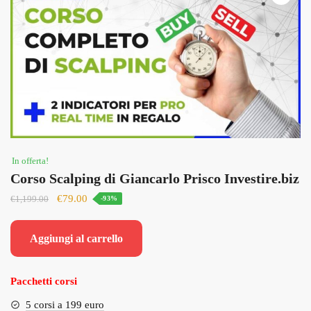
In offerta!
Corso Scalping di Giancarlo Prisco Investire.biz
Il
Il
€
79.00
€
1,199.00
-93%
prezzo
prezzo
originale
attuale
Aggiungi al carrello
era:
è:
€1,199.00.
€79.00.
Pacchetti corsi
5 corsi a 199 euro