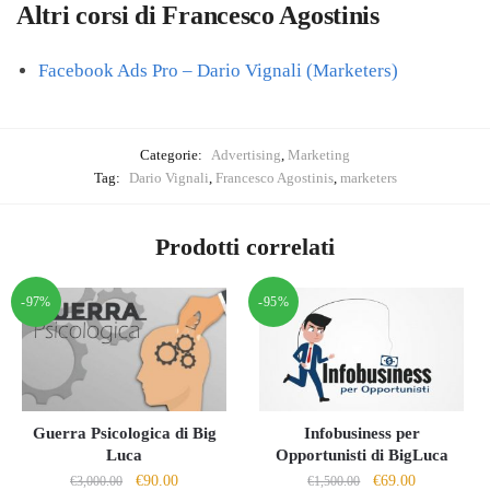
Altri corsi di Francesco Agostinis
Facebook Ads Pro – Dario Vignali (Marketers)
Categorie:
Advertising
,
Marketing
Tag:
Dario Vignali
,
Francesco Agostinis
,
marketers
Prodotti correlati
-97%
-95%
Guerra Psicologica di Big
Infobusiness per
Luca
Opportunisti di BigLuca
Il
Il
Il
Il
€
90.00
€
69.00
€
3,000.00
€
1,500.00