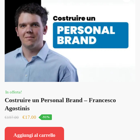
In offerta!
Costruire un Personal Brand – Francesco
Agostinis
Il
Il
€
17.00
€
197.00
-91%
prezzo
prezzo
originale
attuale
Aggiungi al carrello
era:
è: