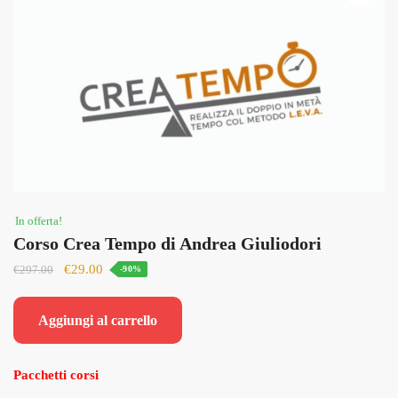
In offerta!
Corso Crea Tempo di Andrea Giuliodori
Il
Il
€
29.00
€
297.00
-90%
prezzo
prezzo
originale
attuale
Aggiungi al carrello
era:
è:
€297.00.
€29.00.
Pacchetti corsi