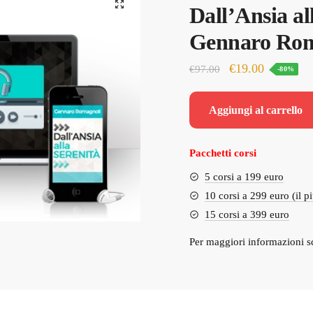
🔍
Dall’Ansia all
Gennaro Rom
Il
Il
€
19.00
€
97.00
-80%
prezzo
prezzo
originale
attuale
Aggiungi al carrello
era:
è:
€97.00.
€19.00.
Pacchetti corsi
5 corsi a 199 euro
10 corsi a 299 euro (il p
15 corsi a 399 euro
Per maggiori informazioni s