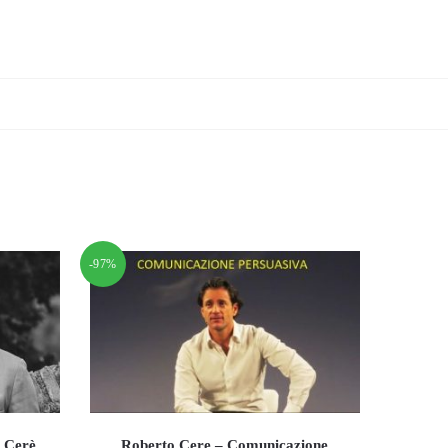
-97%
 Cerè
Roberto Cere – Comunicazione