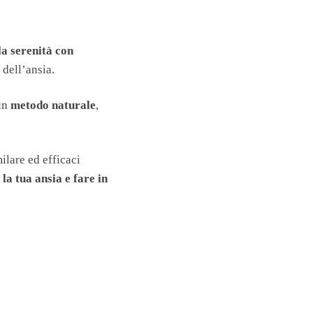
la serenità con
 dell’ansia.
 un
metodo naturale
,
ilare ed efficaci
 la tua ansia e fare in