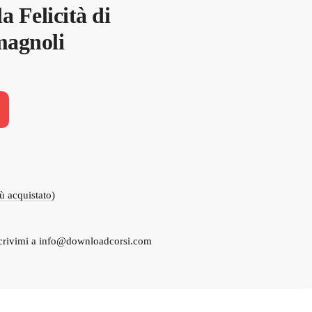
a Felicità di
agnoli
iù acquistato)
crivimi a
info@downloadcorsi.com