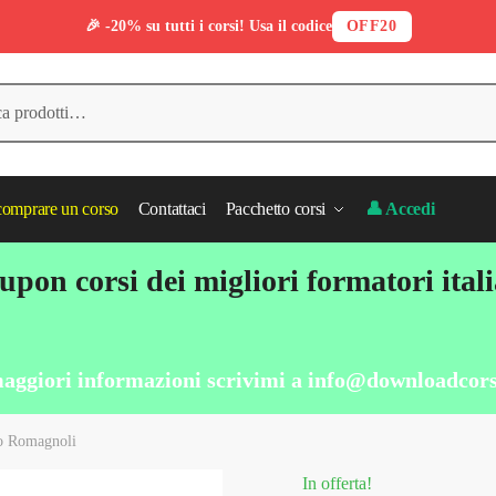
🎉 -20% su tutti i corsi! Usa il codice
OFF20
omprare un corso
Contattaci
Pacchetto corsi
👤 Accedi
pon corsi dei migliori formatori ital
aggiori informazioni scrivimi a
info@downloadcors
aro Romagnoli
In offerta!