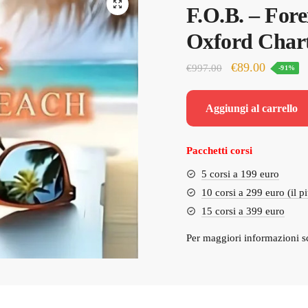
🔍
F.O.B. – For
Oxford Char
Il
Il
€
89.00
€
997.00
-91%
prezzo
prezzo
originale
attuale
Aggiungi al carrello
era:
è:
€997.00.
€89.00.
Pacchetti corsi
5 corsi a 199 euro
10 corsi a 299 euro (il p
15 corsi a 399 euro
Per maggiori informazioni s