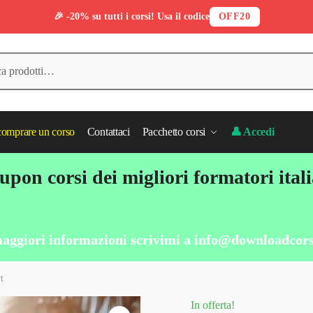
🎉 -20% su tutti i corsi! Usa il codice
OFF20
omprare un corso
Contattaci
Pacchetto corsi
👤 Accedi
pon corsi dei migliori formatori ital
aggiori informazioni scrivimi a
info@downloadcors
t
In offerta!