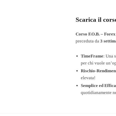
Scarica il cor
Corso F.O.B. – Forex
preceduta da
3 settim
TimeFrame
: Una s
per chi vuole un’op
Rischio-Rendimen
elevata!
Semplice ed Effic
quotidianamente nei