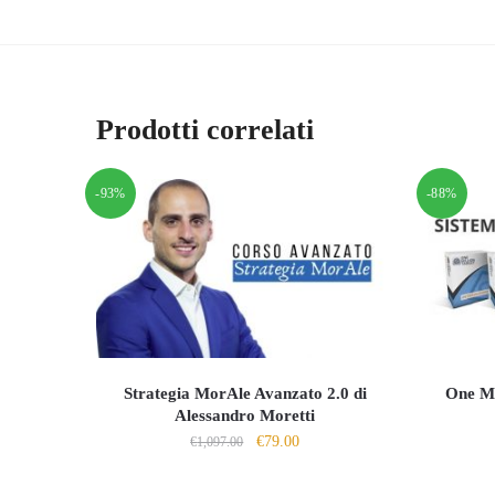
Prodotti correlati
-93%
-88%
Strategia MorAle Avanzato 2.0 di
One Mi
Alessandro Moretti
Il
Il
€
79.00
€
1,097.00
prezzo
prezzo
originale
attuale