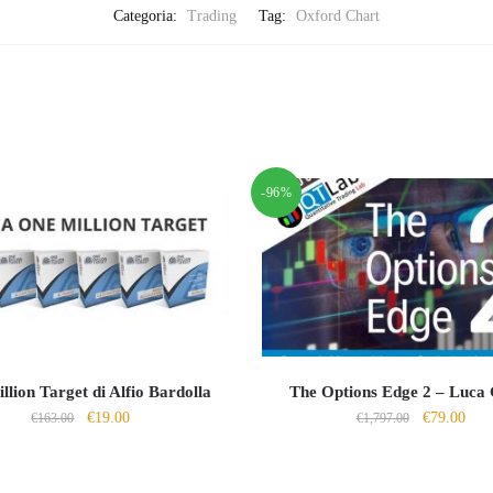
Categoria:
Trading
Tag:
Oxford Chart
-96%
llion Target di Alfio Bardolla
The Options Edge 2 – Luca 
Il
Il
Il
Il
€
19.00
€
79.00
€
163.00
€
1,797.00
prezzo
prezzo
prezzo
prez
originale
attuale
originale
attu
era:
è:
era:
è: