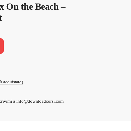
ex On the Beach –
t
iù acquistato)
crivimi a
info@downloadcorsi.com