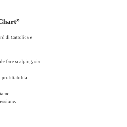
 Chart”
rd di Cattolica e
le fare scalping, sia
profittabilità
riamo
fessione.