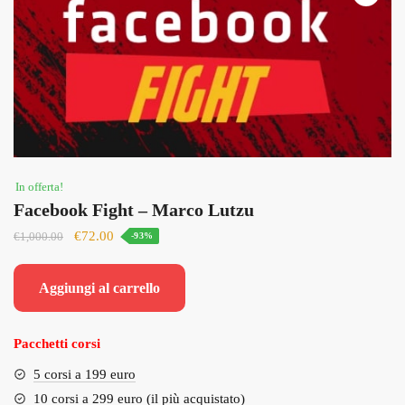
In offerta!
Facebook Fight – Marco Lutzu
Il
Il
€
72.00
€
1,000.00
-93%
prezzo
prezzo
originale
attuale
Aggiungi al carrello
era:
è:
€1,000.00.
€72.00.
Pacchetti corsi
5 corsi a 199 euro
10 corsi a 299 euro (il più acquistato)