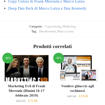
Copy Colors di Frank Merenda e Marco Lutzu
Deep Dan Pack di Marco Lutzu e Dan Kennedy
Categorie:
Copywriting
,
Marketing
Tag:
Dan Kennedy
,
Marco Lutzu
Prodotti correlati
-86%
-96%
Marketing Evil di Frank
Vendere ghiaccio agli
Merenda (Rimini 16-17
eschimesi
febbraio 2019)
Il
Il
€
19.00
€
497.00
Il
Il
€
72.00
€
497.00
prezzo
prezzo