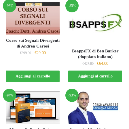
-93%
-85%
Corso sui Segnali Divergenti
di Andrea Carosi
BsappsFX di Ben Barker
Il
Il
€
29.00
€
399.00
(doppiato italiano)
prezzo
prezzo
Il
Il
€
64.00
€
427.00
originale
attuale
prezzo
prezzo
era:
è:
originale
attuale
Aggiungi al carrello
Aggiungi al carrello
€399.00.
€29.00.
era:
è:
€427.00.
€64.00.
-94%
-93%