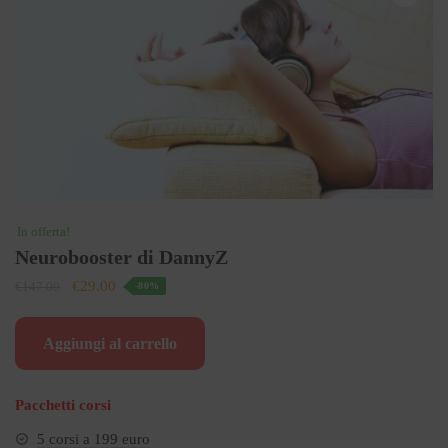
In offerta!
Neurobooster di DannyZ
Il
Il
€
29.00
€
147.00
-80%
prezzo
prezzo
originale
attuale
Aggiungi al carrello
era:
è:
€147.00.
€29.00.
Pacchetti corsi
5 corsi a 199 euro