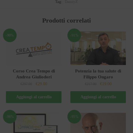
Tag:
DannyZ
Prodotti correlati
-90%
-91%
Corso Crea Tempo di
Potenzia la tua salute di
Andrea Giuliodori
Filippo Ongaro
Il
Il
Il
Il
€
29.00
€
19.00
€
297.00
€
217.00
prezzo
prezzo
prezzo
prezzo
originale
attuale
originale
attuale
Aggiungi al carrello
Aggiungi al carrello
era:
è:
era:
è:
€297.00.
€29.00.
€217.00.
€19.00.
-96%
-95%