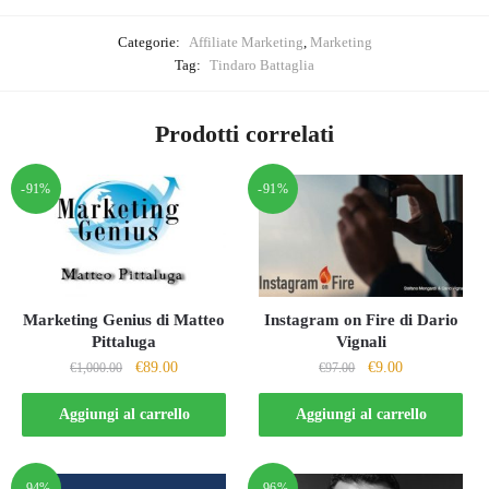
Categorie:
Affiliate Marketing
,
Marketing
Tag:
Tindaro Battaglia
Prodotti correlati
-91%
-91%
Marketing Genius di Matteo
Instagram on Fire di Dario
Pittaluga
Vignali
Il
Il
Il
Il
€
89.00
€
9.00
€
1,000.00
€
97.00
prezzo
prezzo
prezzo
prezzo
originale
attuale
originale
attuale
Aggiungi al carrello
Aggiungi al carrello
era:
è:
era:
è:
€1,000.00.
€89.00.
€97.00.
€9.00.
-94%
-96%