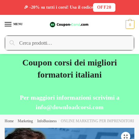
🎉 -20% su tutti i corsi! Usa il codice
OFF20
Skip
Skip
to
to
MENU
0
navigation
content
Cerca:
Cerca
Coupon corsi dei migliori
formatori italiani
Per maggiori informazioni scrivimi a
info@downloadcorsi.com
Home
/
Marketing
/
InfoBusiness
/
ONLINE MARKETING PER IMPRENDITORI di
🔍