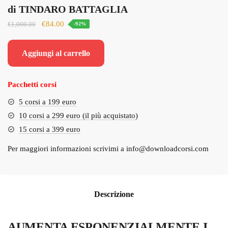
di TINDARO BATTAGLIA
Il
Il
€
84.00
€
1,000.00
-92%
prezzo
prezzo
originale
attuale
Aggiungi al carrello
era:
è:
€1,000.00.
€84.00.
Pacchetti corsi
5 corsi a 199 euro
10 corsi a 299 euro (il più acquistato)
15 corsi a 399 euro
Per maggiori informazioni scrivimi a
info@downloadcorsi.com
Descrizione
AUMENTA ESPONENZIALMENTE I