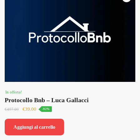
In offerta!
Protocollo Bnb – Luca Gallacci
Il
Il
€
39.00
€
497.00
-92%
prezzo
prezzo
originale
attuale
Aggiungi al carrello
era:
è:
€497.00.
€39.00.