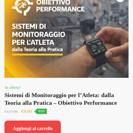
In offerta!
Sistemi di Monitoraggio per l’Atleta: dalla
Teoria alla Pratica – Obiettivo Performance
Il
Il
€
9.00
€
127.00
-93%
prezzo
prezzo
originale
attuale
Aggiungi al carrello
era:
è: