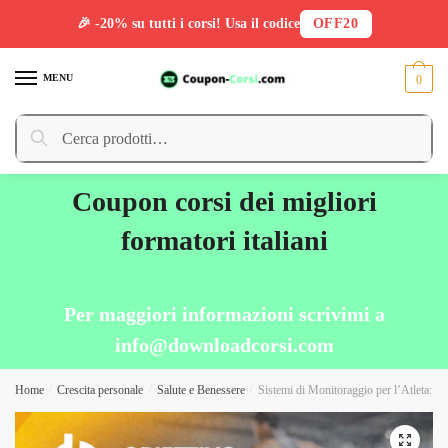
🎉 -20% su tutti i corsi! Usa il codice
OFF20
Skip
Skip
to
to
MENU
0
navigation
content
Cerca:
Cerca
Coupon corsi dei migliori
formatori italiani
Per maggiori informazioni scrivimi a
info@downloadcorsi.com
Home
/
Crescita personale
/
Salute e Benessere
/
Sistemi di Monitoraggio per l’Atleta: da
🔍