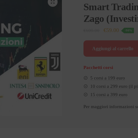
🔍
Smart Tradin
Zago (Investi
Il
Il
€
59.00
€
600.00
-90%
prezzo
prezzo
originale
attuale
Aggiungi al carrello
era:
è:
€600.00.
€59.00.
Pacchetti corsi
5 corsi a 199 euro
10 corsi a 299 euro (il p
15 corsi a 399 euro
Per maggiori informazioni s