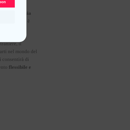
upon
sulle azioni,
sia
inari, quindi è
raniere, il
rarti nel mondo del
i consentirà di
mento
flessibile e