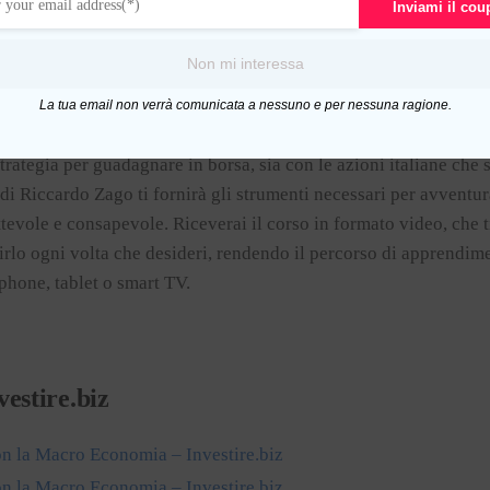
Inviami il co
 coloro che desiderano avvicinarsi al mondo del trading online 
Non mi interessa
titori esperti
. Non sono richieste particolari conoscenze prelim
La tua email non verrà comunicata a nessuno e per nessuna ragione.
rategia per guadagnare in borsa, sia con le azioni italiane che st
di Riccardo Zago ti fornirà gli strumenti necessari per avventu
tevole e consapevole. Riceverai il corso in formato video, che t
irlo ogni volta che desideri, rendendo il percorso di apprendi
phone, tablet o smart TV.
vestire.biz
con la Macro Economia – Investire.biz
con la Macro Economia – Investire.biz