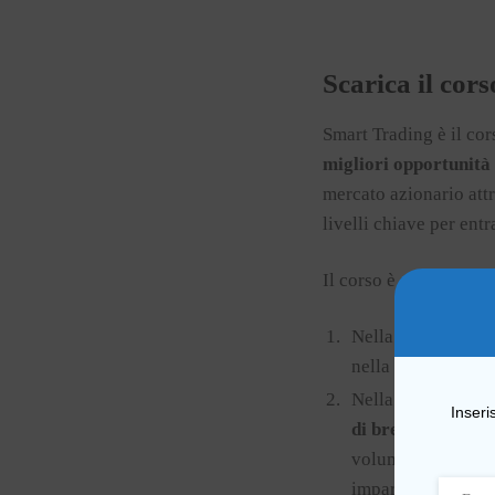
Scarica il cor
Smart Trading è il co
migliori opportunità 
mercato azionario att
livelli chiave per entr
Il corso è strutturato 
Nella prima parte
nella selezione de
Nella seconda part
Inseri
di breve/medio t
volumetrica e anal
imparare a fare tr