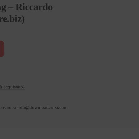
g – Riccardo
re.biz)
iù acquistato)
crivimi a
info@downloadcorsi.com