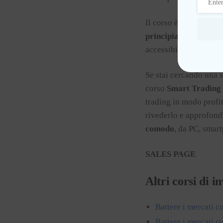
Il corso è pensato per
principianti che inves
accessibile a tutti.
Se stai cercando una st
corso
Smart Trading
trading in modo profit
rivederlo e approfond
comodo
, da PC, smart
SALES PAGE
Altri corsi di in
Battere i mercati 
Battere i mercati 