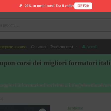
🎉 -20% su tutti i corsi! Usa il codice
OFF20
omprare un corso
Contattaci
Pacchetto corsi
👤 Accedi
pon corsi dei migliori formatori ital
aggiori informazioni scrivimi a
info@downloadcors
iz)
In offerta!