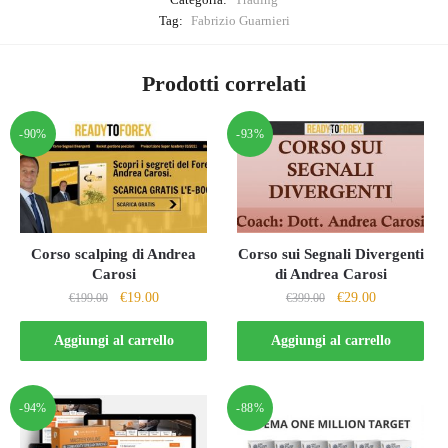
Tag:
Fabrizio Guarnieri
Prodotti correlati
-90%
-93%
Corso scalping di Andrea
Corso sui Segnali Divergenti
Carosi
di Andrea Carosi
Il
Il
Il
Il
€
19.00
€
29.00
€
199.00
€
399.00
prezzo
prezzo
prezzo
prezzo
originale
attuale
originale
attuale
Aggiungi al carrello
Aggiungi al carrello
era:
è:
era:
è:
€199.00.
€19.00.
€399.00.
€29.00.
-94%
-88%