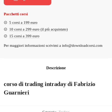
era:
è:
€399.00.
€39.00.
Pacchetti corsi
5 corsi a 199 euro
10 corsi a 299 euro (il più acquistato)
15 corsi a 399 euro
Per maggiori informazioni scrivimi a
info@downloadcorsi.com
Descrizione
corso di trading intraday di Fabrizio
Guarnieri
Categoria:
Trading