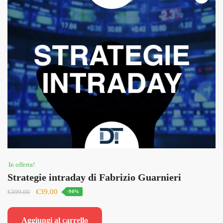
In offerta!
Strategie intraday di Fabrizio Guarnieri
Il
Il
€
39.00
€
399.00
-90%
prezzo
prezzo
originale
attuale
Aggiungi al carrello