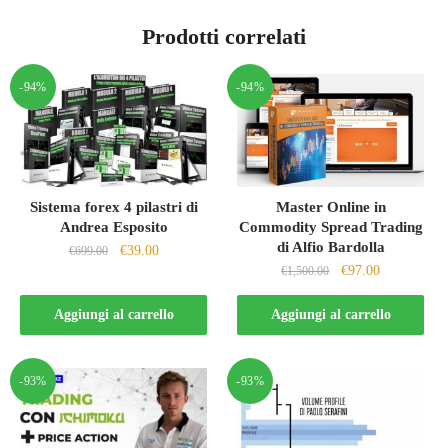
Prodotti correlati
-94%
-94%
Sistema forex 4 pilastri di
Master Online in
Andrea Esposito
Commodity Spread Trading
di Alfio Bardolla
Il
Il
€
39.00
€
699.00
Il
Il
€
97.00
prezzo
prezzo
€
1,500.00
prezzo
prezzo
originale
attuale
originale
attuale
Aggiungi al carrello
Aggiungi al carrello
era:
è:
era:
è:
€699.00.
€39.00.
€1,500.00.
€97.00.
-93%
-93%