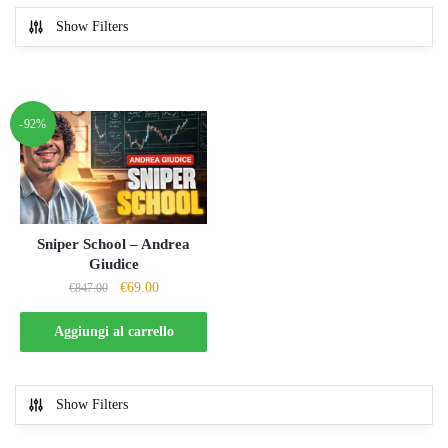
Show Filters
-92%
Sniper School – Andrea
Giudice
Il
Il
€
69.00
€
847.00
prezzo
prezzo
originale
attuale
Aggiungi al carrello
era:
è:
€847.00.
€69.00.
Show Filters