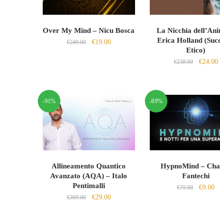
Over My Mind – Nicu Bosca
La Nicchia dell’An
Erica Holland (Suc
Il
Il
€
19.00
€
249.00
Etico)
prezzo
prezzo
Il
I
€
24.00
€
238.00
originale
attuale
prezzo
era:
è:
origina
€249.00.
€19.00.
era:
è
-91%
-89%
€238.00
Allineamento Quantico
HypnoMind – Char
Avanzato (AQA) – Italo
Fantechi
Pentimalli
Il
Il
€
9.00
€
79.00
Il
Il
€
29.00
€
309.00
prezzo
p
prezzo
prezzo
origina
at
originale
attuale
era:
è: