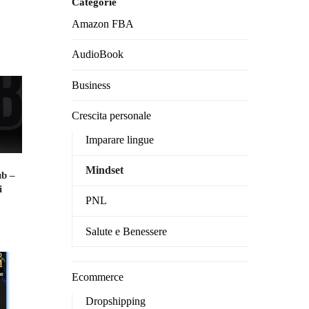
Categorie
Amazon FBA
AudioBook
Business
Crescita personale
Imparare lingue
Mindset
ub –
i
PNL
ezzo
Salute e Benessere
uale
6.00.
Ecommerce
Dropshipping