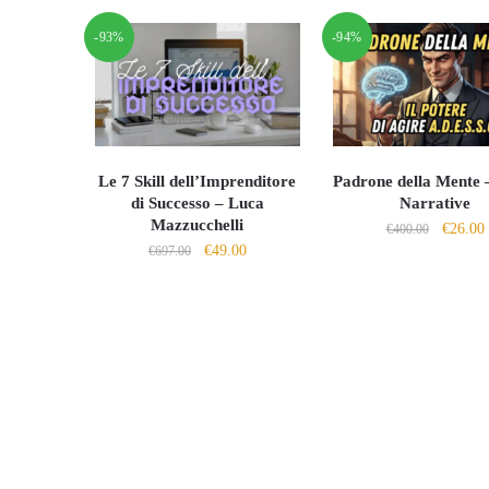
era:
è:
€79.00.
€
-93%
-94%
€309.00.
€29.00.
Le 7 Skill dell’Imprenditore
Padrone della Mente 
di Successo – Luca
Narrative
Mazzucchelli
Il
I
€
26.00
€
400.00
Il
Il
€
49.00
€
697.00
prezzo
prezzo
prezzo
origina
originale
attuale
era:
è
era:
è:
€400.00
€697.00.
€49.00.