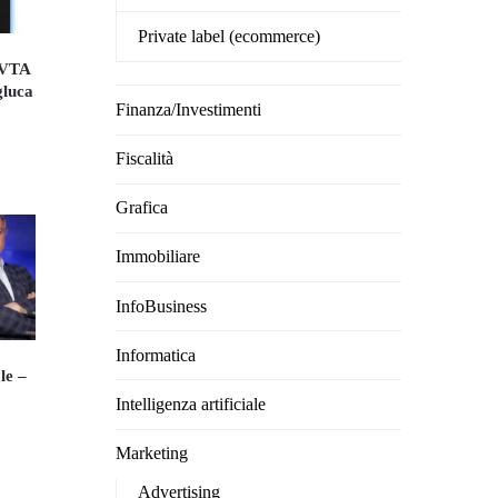
Private label (ecommerce)
o VTA
gluca
Finanza/Investimenti
ezzo
Fiscalità
tuale
Grafica
0.
9.00.
Immobiliare
InfoBusiness
Informatica
le –
Intelligenza artificiale
ezzo
Marketing
tuale
Advertising