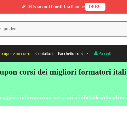
🎉 -20% su tutti i corsi! Usa il codice
OFF20
omprare un corso
Contattaci
Pacchetto corsi
👤 Accedi
pon corsi dei migliori formatori ital
aggiori informazioni scrivimi a
info@downloadcors