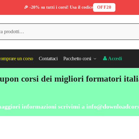
🎉 -20% su tutti i corsi! Usa il codice
OFF20
omprare un corso
Contattaci
Pacchetto corsi
👤 Accedi
pon corsi dei migliori formatori ital
aggiori informazioni scrivimi a
info@downloadcors