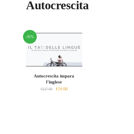
Autocrescita
-91%
Autocrescita impara
l’inglese
Il
Il
€
19.00
€
217.00
prezzo
prezzo
originale
attuale
era:
è:
€217.00.
€19.00.