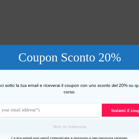
Coupon Sconto 20%
sci sotto la tua email e riceverai il coupon con uno sconto del 20% su qu
corso.
Inviami il co
Non mi interessa
La tua email non verrà comunicata a nessuno e per nessuna ragione.