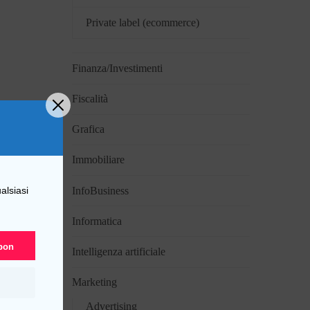
Private label (ecommerce)
Finanza/Investimenti
Fiscalità
Grafica
Immobiliare
InfoBusiness
alsiasi
Informatica
upon
Intelligenza artificiale
Marketing
Advertising