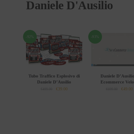
Daniele D'Ausilio
-92%
-93%
Tubo Traffico Esplosivo di
Daniele D’Ausili
Daniele D’Ausilio
Ecommerce Velo
Il
Il
Il
I
€
39.00
€
49.00
€
499.00
€
699.00
prezzo
prezzo
prezzo
originale
attuale
origina
era:
è:
era:
è
€499.00.
€39.00.
€699.00