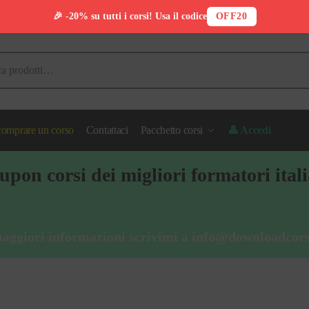
🎉 -20% su tutti i corsi! Usa il codice
OFF20
omprare un corso
Contattaci
Pacchetto corsi
👤 Accedi
pon corsi dei migliori formatori ital
aggiori informazioni scrivimi a
info@downloadcors