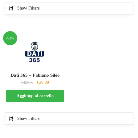
Show Filters
-93%
Dati 365 – Fabiano Sileo
Il
Il
€
29.00
€
420.00
prezzo
prezzo
originale
attuale
Aggiungi al carrello
era:
è:
€420.00.
€29.00.
Show Filters