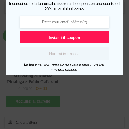
Inserisci sotto la tua email e riceverai il coupon con uno sconto del
Show Filters
20% su qualsiasi corso.
-90%
Inviami il coupon
Non mi interessa
La tua email non verrà comunicata a nessuno e per
nessuna ragione.
Universitario in Digital
Marketing di Matteo
Pittaluga e Fabio Gallerani
Il
Il
€
99.00
€
1,000.00
prezzo
prezzo
originale
attuale
Aggiungi al carrello
era:
è:
€1,000.00.
€99.00.
Show Filters