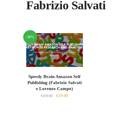
Fabrizio Salvati
-90%
Speedy Brain Amazon Self
Publishing (Fabrizio Salvati
e Lorenzo Campo)
Il
Il
€
19.00
€
199.00
prezzo
prezzo
originale
attuale
era:
è:
€199.00.
€19.00.