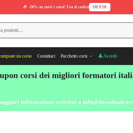
🎉 -20% su tutti i corsi! Usa il codice
OFF20
omprare un corso
Contattaci
Pacchetto corsi
👤 Accedi
pon corsi dei migliori formatori ital
aggiori informazioni scrivimi a
info@downloadcors