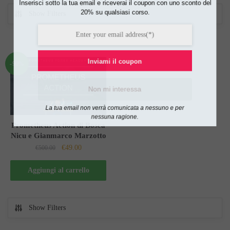
Inserisci sotto la tua email e riceverai il coupon con uno sconto del
20% su qualsiasi corso.
Show Filters
Inviami il coupon
-90%
Non mi interessa
La tua email non verrà comunicata a nessuno e per
nessuna ragione.
Prometheus Action di Bosca
Nicu e Gianmarco Marzotto
Il
Il
€
49.00
€
500.00
prezzo
prezzo
originale
attuale
Aggiungi al carrello
era:
è:
€500.00.
€49.00.
Show Filters