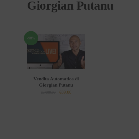
Giorgian Putanu
-98%
Vendita Automatica di
Giorgian Putanu
Il
Il
€
89.00
€
5,000.00
prezzo
prezzo
originale
attuale
era:
è:
€5,000.00.
€89.00.