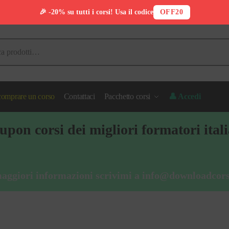
🎉 -20% su tutti i corsi! Usa il codice
OFF20
omprare un corso
Contattaci
Pacchetto corsi
👤 Accedi
pon corsi dei migliori formatori ital
aggiori informazioni scrivimi a
info@downloadcors