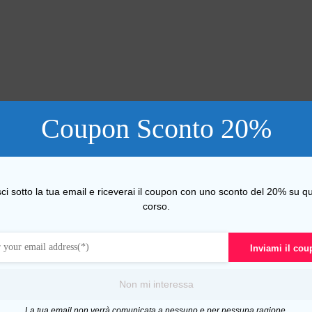
Coupon Sconto 20%
sci sotto la tua email e riceverai il coupon con uno sconto del 20% su qu
corso.
Inviami il co
Non mi interessa
La tua email non verrà comunicata a nessuno e per nessuna ragione.