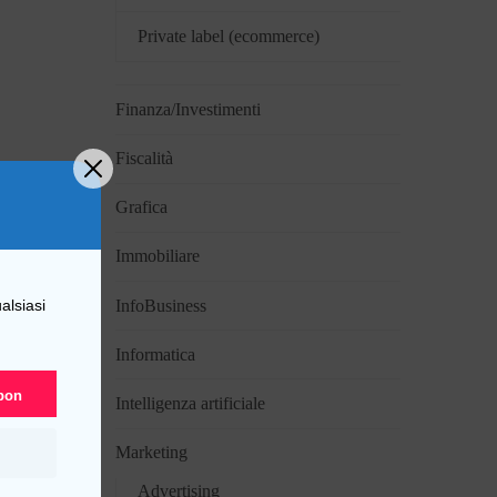
Private label (ecommerce)
Finanza/Investimenti
Fiscalità
Grafica
Immobiliare
InfoBusiness
alsiasi
Informatica
upon
Intelligenza artificiale
Marketing
Advertising