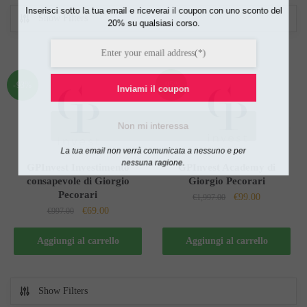
Inserisci sotto la tua email e riceverai il coupon con uno sconto del
Show Filters
20% su qualsiasi corso.
-93%
-95%
Inviami il coupon
Non mi interessa
La tua email non verrà comunicata a nessuno e per
nessuna ragione.
GPInvest Investimento
GPInvest Academy di
consapevole di Giorgio
Giorgio Pecorari
Pecorari
Il
Il
€
99.00
€
1,997.00
Il
Il
€
69.00
€
997.00
prezzo
prezzo
prezzo
prezzo
originale
attuale
originale
attuale
Aggiungi al carrello
Aggiungi al carrello
era:
è:
era:
è:
€1,997.00.
€99.00.
€997.00.
€69.00.
Show Filters