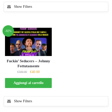
Show Filters
-92%
Fuckin’ Seducers – Johnny
Fottutamente
Il
Il
€
40.00
€
500.00
prezzo
prezzo
originale
attuale
Aggiungi al carrello
era:
è:
€500.00.
€40.00.
Show Filters