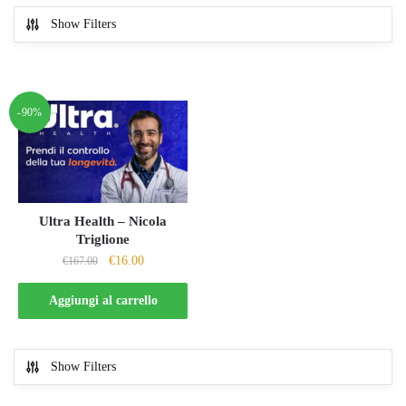
Show Filters
-90%
Ultra Health – Nicola
Triglione
Il
Il
€
16.00
€
167.00
prezzo
prezzo
originale
attuale
Aggiungi al carrello
era:
è:
€167.00.
€16.00.
Show Filters