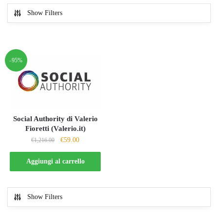
Show Filters
-95%
Social Authority di Valerio
Fioretti (Valerio.it)
Il
Il
€
59.00
€
1,216.00
prezzo
prezzo
originale
attuale
Aggiungi al carrello
era:
è:
€1,216.00.
€59.00.
Show Filters