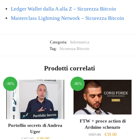
Ledger Wallet dalla A alla Z – Sicurezza Bitcoin
Masterclass Lightning Network – Sicurezza Bitcoin
Categoria:
Informatica
Tag:
Sicurezza Bitcoin
Prodotti correlati
-90%
-96%
FTW + proce action di
Portoflio secrets di Andrea
Arduino schenato
Uger
Il
Il
€
39.00
€
997.00
Il
Il
€
49.00