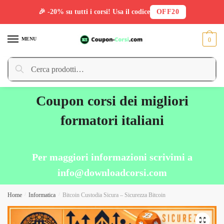
🎉 -20% su tutti i corsi! Usa il codice
OFF20
Skip
Skip
to
to
MENU
0
navigation
content
Cerca:
Cerca
Coupon corsi dei migliori
formatori italiani
Per maggiori informazioni scrivimi a
info@downloadcorsi.com
Home
/
Informatica
/
Bitcoin Custodia Sicura – Sicurezza Bitcoin
🔍