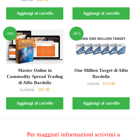
€
497.00
prezzo
prezzo
prezzo
prezzo
originale
attuale
originale
attuale
Aggiungi al carrello
Aggiungi al carrello
era:
è:
era:
è:
€997.00.
€39.00.
€497.00.
€49.00.
-94%
-88%
Master Online in
One Million Target di Alfio
Commodity Spread Trading
Bardolla
di Alfio Bardolla
Il
Il
€
19.00
€
163.00
Il
Il
€
97.00
€
1,500.00
prezzo
prezzo
prezzo
prezzo
originale
attuale
originale
attuale
Aggiungi al carrello
Aggiungi al carrello
era:
è:
era:
è:
€163.00.
€19.00.
€1,500.00.
€97.00.
Per maggiori informazioni scrivimi a