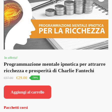
In offerta!
Programmazione mentale ipnotica per attrarre
ricchezza e prosperità di Charlie Fantechi
Il
Il
€
29.00
€
97.00
-70%
prezzo
prezzo
originale
attuale
Aggiungi al carrello
era:
è:
€97.00.
€29.00.
Pacchetti corsi