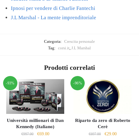
Ipnosi per vendere di Charlie Fantechi
J.L Marshal - La mente imprenditoriale
Categoria:
Crescita personale
Tag:
corsi.it
,
J.L Marshal
Prodotti correlati
-93%
-96%
Università millionari di Dan
Riparto da zero di Roberto
Kennedy (Italiano)
Cerè
Il
Il
Il
Il
€
69.00
€
29.00
€
997.00
€
697.00