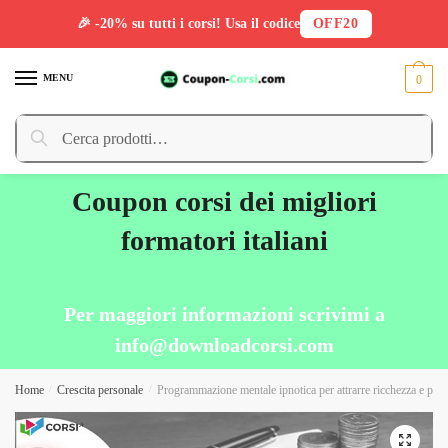
🎉 -20% su tutti i corsi! Usa il codice
OFF20
Skip
Skip
to
to
MENU
0
navigation
content
Cerca:
Cerca
Coupon corsi dei migliori
formatori italiani
Per maggiori informazioni scrivimi a
info@downloadcorsi.com
Home
/
Crescita personale
/
Programmazione mentale ipnotica per attrarre ricchezza e pros
🔍