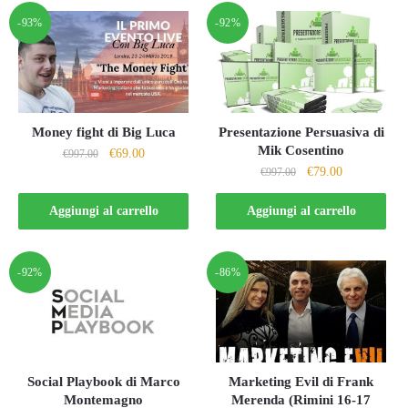
-93%
-92%
Money fight di Big Luca
Presentazione Persuasiva di
Mik Cosentino
Il
Il
€
69.00
€
997.00
Il
Il
€
79.00
prezzo
prezzo
€
997.00
prezzo
prezzo
originale
attuale
originale
attuale
Aggiungi al carrello
Aggiungi al carrello
era:
è:
era:
è:
€997.00.
€69.00.
€997.00.
€79.00.
-92%
-86%
Social Playbook di Marco
Marketing Evil di Frank
Montemagno
Merenda (Rimini 16-17