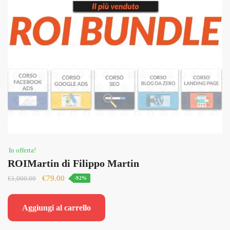
In offerta!
ROIMartin di Filippo Martin
Il
Il
€
79.00
€
1,000.00
-92%
prezzo
prezzo
originale
attuale
Aggiungi al carrello
era:
è:
€1,000.00.
€79.00.