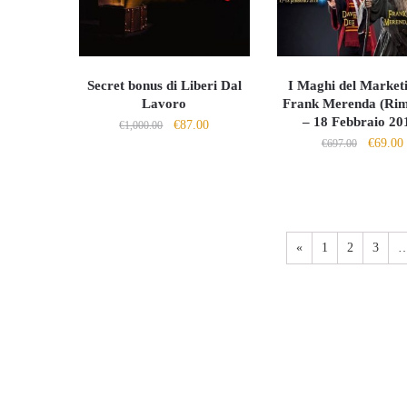
Secret bonus di Liberi Dal
I Maghi del Marketi
Lavoro
Frank Merenda (Rim
– 18 Febbraio 20
Il
Il
€
87.00
€
1,000.00
Il
I
€
69.00
prezzo
prezzo
€
697.00
prezzo
originale
attuale
origina
era:
è:
era:
è
€1,000.00.
€87.00.
€697.00
«
1
2
3