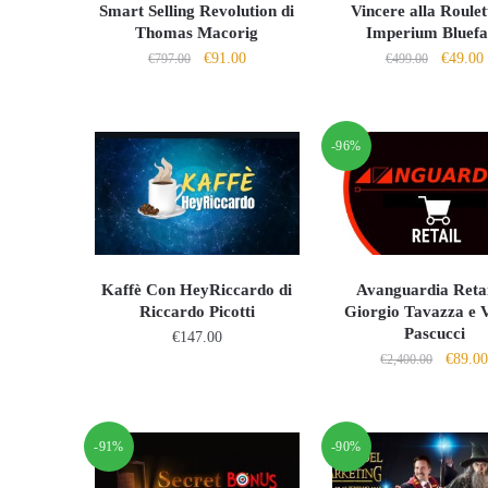
Smart Selling Revolution di
Vincere alla Roulet
Thomas Macorig
Imperium Bluefa
Il
Il
Il
I
€
91.00
€
49.00
€
797.00
€
499.00
prezzo
prezzo
prezzo
originale
attuale
origina
era:
è:
era:
è
-96%
€797.00.
€91.00.
€499.00
Kaffè Con HeyRiccardo di
Avanguardia Retai
Riccardo Picotti
Giorgio Tavazza e V
Pascucci
€
147.00
Il
€
89.0
€
2,400.00
prezzo
origina
era:
-91%
-90%
€2,400