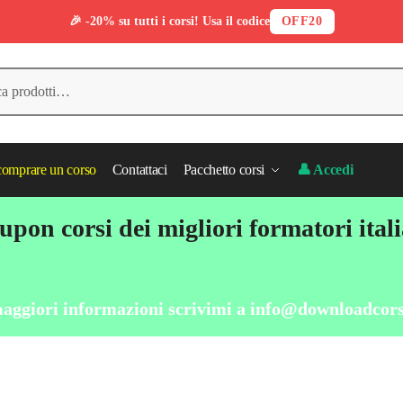
🎉 -20% su tutti i corsi! Usa il codice
OFF20
omprare un corso
Contattaci
Pacchetto corsi
👤 Accedi
pon corsi dei migliori formatori ital
aggiori informazioni scrivimi a
info@downloadcors