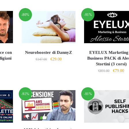
-80%
-91%
ce con
Neurobooster di DannyZ
EYELUX Marketing
digiani
Business PACK di Ale
Il
Il
€
29.00
€
147.00
Stortini (3 corsi)
l
prezzo
prezzo
Il
Il
€
79.00
prezzo
€
891.00
originale
attuale
prezzo
pr
le
attuale
era:
è:
originale
att
:
€147.00.
€29.00.
era:
è:
.
€20.00.
-92%
-91%
€891.00.
€7