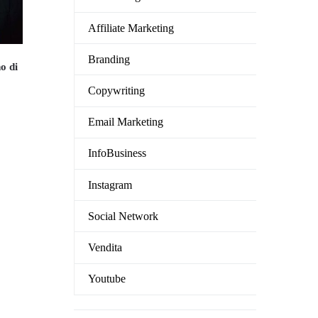
Affiliate Marketing
Branding
o di
Copywriting
ezzo
Email Marketing
uale
InfoBusiness
9.00.
Instagram
Social Network
Vendita
Youtube