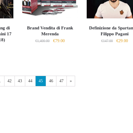
ng di
Brand Vendita di Frank
Definizione da Spartan
ini 17
Merenda
Filippo Pagani
18)
Il
Il
Il
Il
€
79.00
€
29.00
€
1,400.00
€
147.00
l
prezzo
prezzo
prezzo
pr
prezzo
originale
attuale
originale
att
le
attuale
era:
è:
era:
è:
:
€1,400.00.
€79.00.
€147.00.
€2
.
€69.00.
…
42
43
44
45
46
47
»