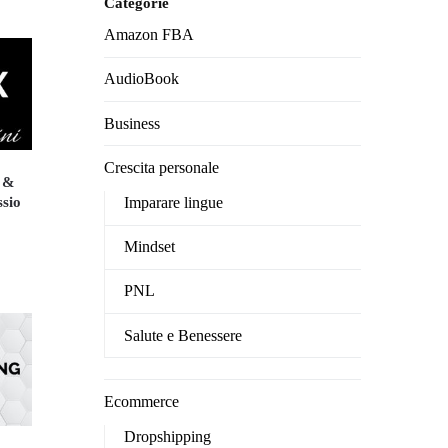
Categorie
Amazon FBA
AudioBook
Business
Crescita personale
 &
Imparare lingue
ssio
Mindset
ezzo
uale
PNL
9.00.
Salute e Benessere
Ecommerce
Dropshipping