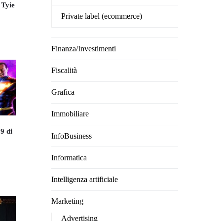
 Tyie
Private label (ecommerce)
ezzo
uale
Finanza/Investimenti
4.00.
Fiscalità
Grafica
Immobiliare
9 di
InfoBusiness
Informatica
ezzo
uale
Intelligenza artificiale
2.00.
Marketing
Advertising